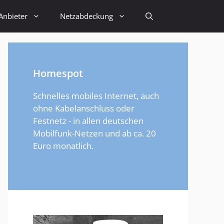
Anbieter
Netzabdeckung
Homespot
Schnelles mobiles Internet, auch
ohne Kabelanschluss oder
Festnetz - in allen deutschen
Mobilfunk-Netzen und ab ca. 20
Euro monatlich.