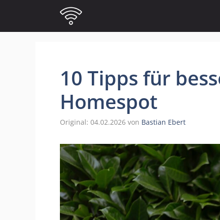
Zum
Inhalt
springen
10 Tipps für be
Homespot
04.02.2026
von
Bastian Ebert