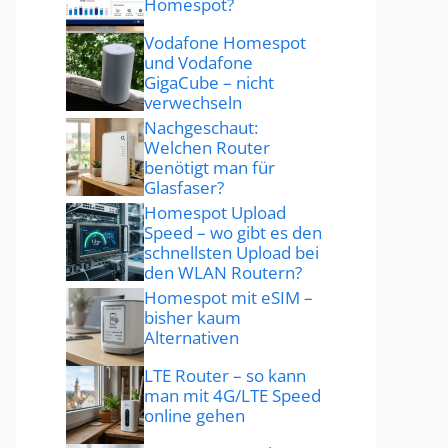
Homespot?
Vodafone Homespot
und Vodafone
GigaCube – nicht
verwechseln
Nachgeschaut:
Welchen Router
benötigt man für
Glasfaser?
Homespot Upload
Speed – wo gibt es den
schnellsten Upload bei
den WLAN Routern?
Homespot mit eSIM –
bisher kaum
Alternativen
LTE Router – so kann
man mit 4G/LTE Speed
online gehen