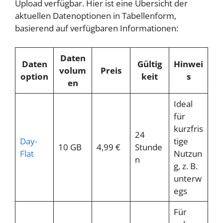
Upload verfügbar. Hier ist eine Übersicht der
aktuellen Datenoptionen in Tabellenform,
basierend auf verfügbaren Informationen:
Daten
Daten
Gültig
Hinwei
volum
Preis
option
keit
s
en
Ideal
für
kurzfris
24
Day-
tige
10 GB
4,99 €
Stunde
Flat
Nutzun
n
g, z. B.
unterw
egs
Für