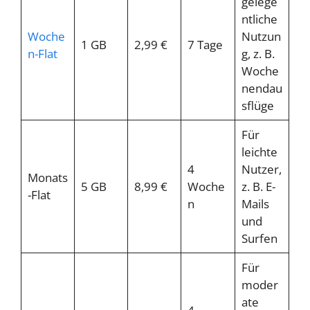
gelege
ntliche
Woche
Nutzun
1 GB
2,99 €
7 Tage
n-Flat
g, z. B.
Woche
nendau
sflüge
Für
leichte
4
Nutzer,
Monats
5 GB
8,99 €
Woche
z. B. E-
-Flat
n
Mails
und
Surfen
Für
moder
ate