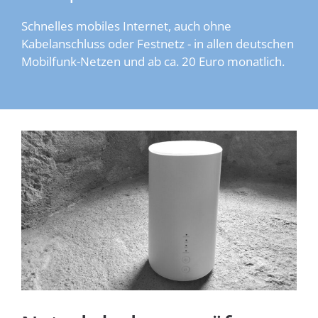
Schnelles mobiles Internet, auch ohne
Kabelanschluss oder Festnetz - in allen deutschen
Mobilfunk-Netzen und ab ca. 20 Euro monatlich.
Homespot