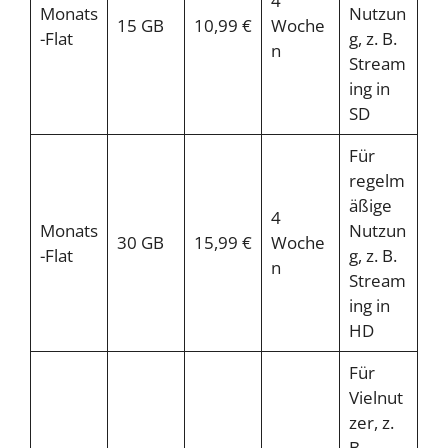
4
Monats
Nutzun
15 GB
10,99 €
Woche
-Flat
g, z. B.
n
Stream
ing in
SD
Für
regelm
äßige
4
Monats
Nutzun
30 GB
15,99 €
Woche
-Flat
g, z. B.
n
Stream
ing in
HD
Für
Vielnut
zer, z.
B.