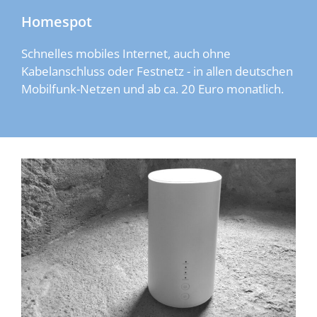
Homespot
Schnelles mobiles Internet, auch ohne
Kabelanschluss oder Festnetz - in allen deutschen
Mobilfunk-Netzen und ab ca. 20 Euro monatlich.