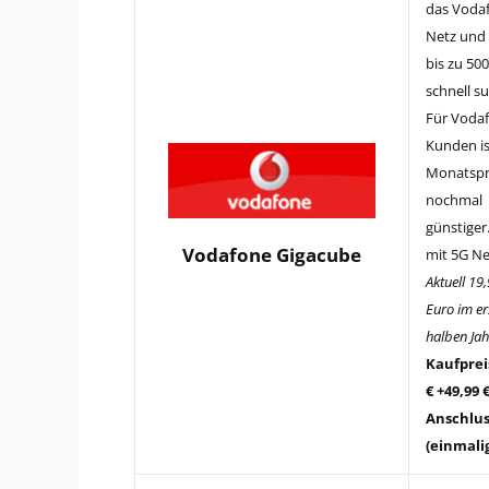
das Voda
Netz und
bis zu 50
schnell su
Für Voda
Kunden is
Monatspr
nochmal
günstiger
Vodafone Gigacube
mit 5G Ne
Aktuell 19
Euro im er
halben Jah
Kaufpreis
€ +49,99 
Anschlus
(einmali