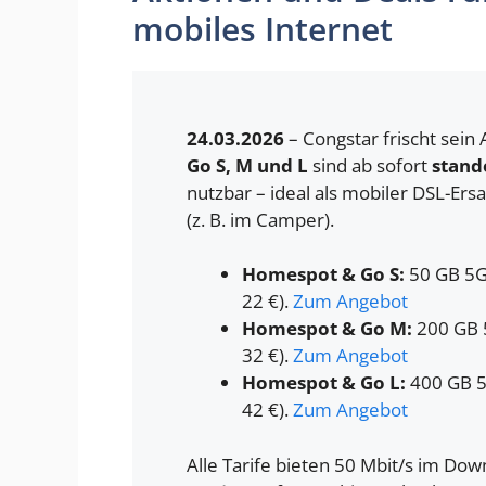
mobiles Internet
24.03.2026
– Congstar frischt sein
Go S, M und L
sind ab sofort
stand
nutzbar – ideal als mobiler DSL-Ers
(z. B. im Camper).
Homespot & Go S:
50 GB 5G-
22 €).
Zum Angebot
Homespot & Go M:
200 GB 5
32 €).
Zum Angebot
Homespot & Go L:
400 GB 5
42 €).
Zum Angebot
Alle Tarife bieten 50 Mbit/s im Dow