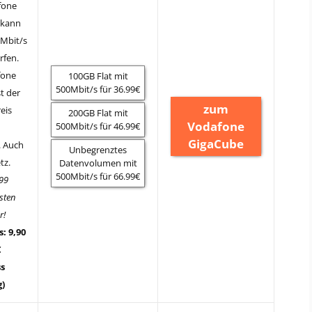
fone
 kann
0Mbit/s
rfen.
fone
100GB Flat mit
500Mbit/s für 36.99€
t der
zum
eis
200GB Flat mit
Vodafone
500Mbit/s für 46.99€
GigaCube
. Auch
Unbegrenztes
tz.
Datenvolumen mit
500Mbit/s für 66.99€
,99
sten
r!
: 9,90
€
s
g)