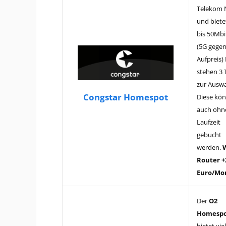
Telekom 
und biete
bis 50Mbi
(5G gege
Aufpreis) 
stehen 3 T
zur Auswa
Congstar Homespot
Diese kö
auch ohn
Laufzeit
gebucht
werden.
Router +
Euro/Mo
Der
O2
Homesp
bietet vie