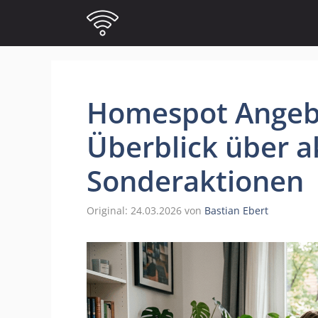
Zum
Inhalt
springen
Homespot Angebo
Überblick über a
Sonderaktionen
24.03.2026
von
Bastian Ebert