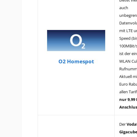
auch
unbegren
Datenvo
mit LTE u
Speed (bi
100MBit/s
ist der ei
O2 Homespot
WLAN Cub
Rufnumm
Aktuell m
Euro Raba
allen Tari
nur 9,99
Anschlus
Der
Voda
Gigacub