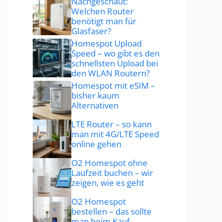
Nachgeschaut:
Welchen Router
benötigt man für
Glasfaser?
Homespot Upload
Speed – wo gibt es den
schnellsten Upload bei
den WLAN Routern?
Homespot mit eSIM –
bisher kaum
Alternativen
LTE Router – so kann
man mit 4G/LTE Speed
online gehen
O2 Homespot ohne
Laufzeit buchen – wir
zeigen, wie es geht
O2 Homespot
bestellen – das sollte
man beim Kauf