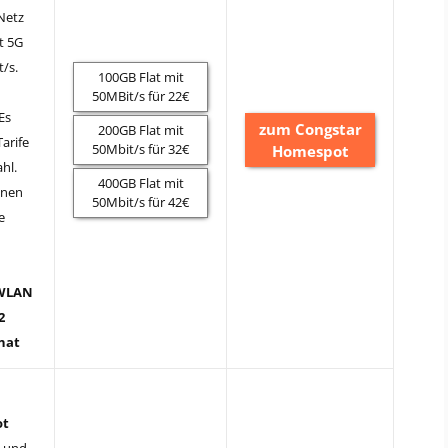
Netz
t 5G
t/s.
100GB Flat mit
n
50MBit/s für 22€
Es
zum Congstar
200GB Flat mit
arife
50Mbit/s für 32€
Homespot
hl.
400GB Flat mit
nnen
50Mbit/s für 42€
e
WLAN
2
nat
ot
l und