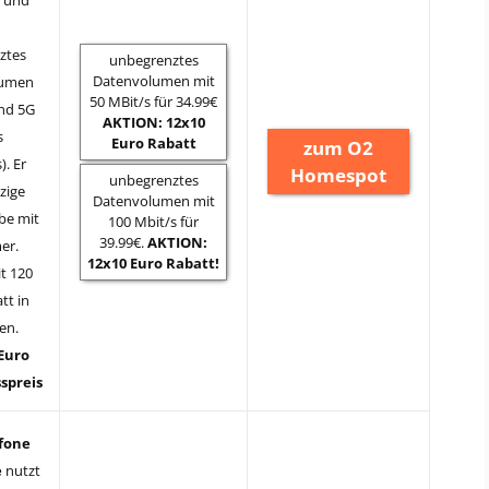
ztes
unbegrenztes
Datenvolumen mit
lumen
50 MBit/s für 34.99€
nd 5G
AKTION: 12x10
s
Euro Rabatt
zum O2
). Er
Homespot
unbegrenztes
nzige
Datenvolumen mit
e mit
100 Mbit/s für
39.99€.
AKTION:
er.
12x10 Euro Rabatt!
it 120
tt in
fen.
 Euro
spreis
fone
e
nutzt