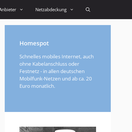
Anbieter
Netzabdeckung
Homespot
Schnelles mobiles Internet, auch
ohne Kabelanschluss oder
Festnetz - in allen deutschen
Mobilfunk-Netzen und ab ca. 20
Euro monatlich.