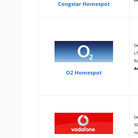
Congstar Homespot
D
LT
Ru
A
O2 Homespot
D
50
no