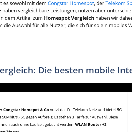
bt es sowohl mit dem
Congstar Homespot
, der
Telekom S
te haben vergleichbare Leistungen, nutzen aber unterschied
In dem Artikel zum
Homespot Vergleich
haben wir daher 
die Auswahl für alle Nutzer, die sich für so ein mobiles
gleich: Die besten mobile Inte
er
Congstar Homepot & Go
nutzt das D1 Telekom Netz und bietet 5G
s 50Mbit/s. (5G gegen Aufpreis) Es stehen 3 Tarife zur Auswahl. Diese
önnen auch ohne Laufzeit gebucht werden.
WLAN Router +2
uro/Monat