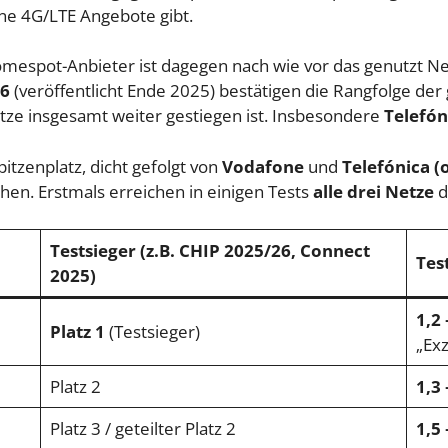
ne 4G/LTE Angebote gibt.
Homespot-Anbieter ist dagegen nach wie vor das genutzt N
26
(veröffentlicht Ende 2025) bestätigen die Rangfolge de
etze insgesamt weiter gestiegen ist. Insbesondere
Telefón
pitzenplatz, dicht gefolgt von
Vodafone
und
Telefónica (
hen. Erstmals erreichen in einigen Tests
alle drei Netze
d
Testsieger (z.B. CHIP 2025/26, Connect
Tes
2025)
1,2 
Platz 1
(Testsieger)
„Exz
Platz 2
1,3 
Platz 3 / geteilter Platz 2
1,5 