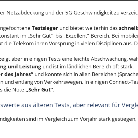
 der Netzabdeckung und der 5G-Geschwindigkeit zu verzei
angefochtene
Testsieger
und bietet weiterhin das
schnell
konstant im „Sehr Gut“- bis „Exzellent“-Bereich. Bei mob
die Telekom ihren Vorsprung in vielen Disziplinen aus. Da
 zeigt aber in einigen Tests eine leichte Abschwächung, wä
ng und Leistung
und ist im ländlichen Bereich oft stark.
r des Jahres“
und konnte sich in allen Bereichen (Sprach
en und entlang von Verkehrswegen. In einigen Connect-Tes
ls die Note
„Sehr Gut“
.
rte aus älteren Tests, aber relevant für Vergle
digkeiten sind im Vergleich zum Vorjahr stark gestiegen