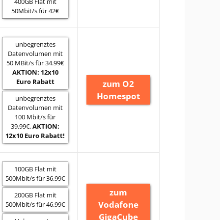
400GB Flat mit
50Mbit/s für 42€
unbegrenztes
Datenvolumen mit
50 MBit/s für 34.99€
AKTION: 12x10
Euro Rabatt
zum O2
Homespot
unbegrenztes
Datenvolumen mit
100 Mbit/s für
39.99€.
AKTION:
12x10 Euro Rabatt!
100GB Flat mit
500Mbit/s für 36.99€
zum
200GB Flat mit
Vodafone
500Mbit/s für 46.99€
GigaCube