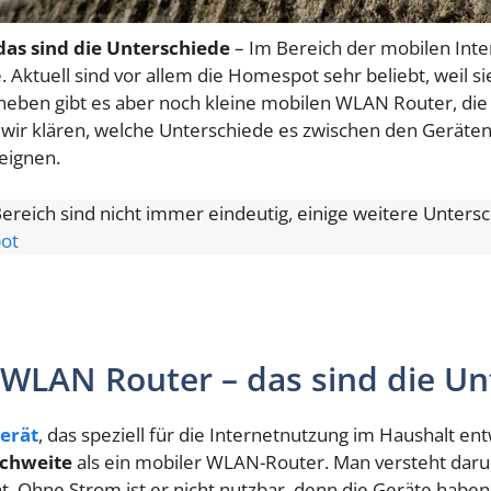
as sind die Unterschiede
– Im Bereich der mobilen Inte
Aktuell sind vor allem die Homespot sehr beliebt, weil s
aneben gibt es aber noch kleine mobilen WLAN Router, die 
n wir klären, welche Unterschiede es zwischen den Geräten
eignen.
reich sind nicht immer eindeutig, einige weitere Unters
ot
WLAN Router – das sind die Un
Gerät
, das speziell für die Internetnutzung im Haushalt ent
ichweite
als ein mobiler WLAN-Router. Man versteht daru
t. Ohne Strom ist er nicht nutzbar, denn die Geräte hab