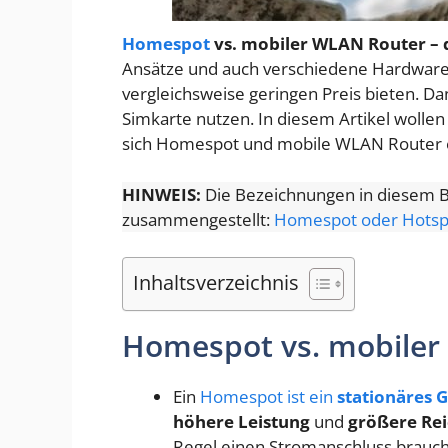
Homespot
vs. mobiler WLAN Router – d
Ansätze und auch verschiedene Hardware. 
vergleichsweise geringen Preis bieten. D
Simkarte nutzen. In diesem Artikel wolle
sich Homespot und mobile WLAN Router 
HINWEIS:
Die Bezeichnungen in diesem Be
zusammengestellt:
Homespot oder Hotsp
Inhaltsverzeichnis
Homespot vs. mobiler 
Ein
Homespot ist ein
stationäres 
höhere Leistung
und
größere Re
Regel einen Stromanschluss brauch