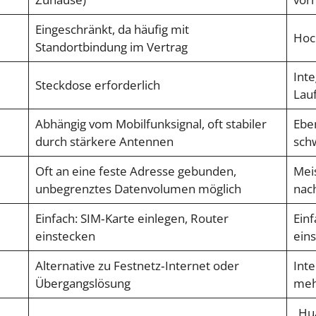
Eingeschränkt, da häufig mit
Hoch
Standortbindung im Vertrag
Inte
Steckdose erforderlich
Lauf
Abhängig vom Mobilfunksignal, oft stabiler
Eben
durch stärkere Antennen
sch
Oft an eine feste Adresse gebunden,
Meis
unbegrenztes Datenvolumen möglich
nach
Einfach: SIM‑Karte einlegen, Router
Einf
einstecken
eins
Alternative zu Festnetz‑Internet oder
Inte
Übergangslösung
meh
„Hu