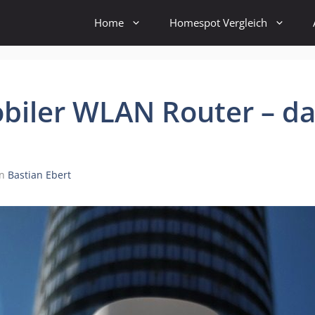
Home
Homespot Vergleich
iler WLAN Router – das
on
Bastian Ebert