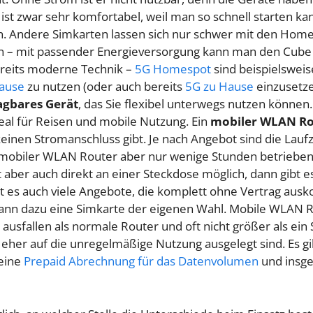
 ist zwar sehr komfortabel, weil man so schnell starten ka
 Andere Simkarten lassen sich nur schwer mit den Homes
en – mit passender Energieversorgung kann man den Cube
ereits moderne Technik –
5G Homespot
sind beispielswei
Hause
zu nutzen (oder auch bereits
5G zu Hause
einzusetze
agbares Gerät
, das Sie flexibel unterwegs nutzen können. E
eal für Reisen und mobile Nutzung. Ein
mobiler WLAN Ro
einen Stromanschluss gibt. Je nach Angebot sind die Laufz
mobiler WLAN Router aber nur wenige Stunden betriebe
 aber auch direkt an einer Steckdose möglich, dann gibt e
 es auch viele Angebote, die komplett ohne Vertrag aus
nn dazu eine Simkarte der eigenen Wahl. Mobile WLAN Ro
r ausfallen als normale Router und oft nicht größer als ein
 eher auf die unregelmäßige Nutzung ausgelegt sind. Es g
 eine
Prepaid Abrechnung für das Datenvolumen
und insge