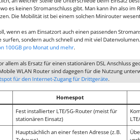
tlich, an welcher Stelle die Unterschiede beim Einsatz be
t, wo es keinen Stromanschluss gibt. Man kann ihn also 
zen. Die Mobilität ist bei einem solchen Minirouter wesen
oll, wenn es am Einsatzort auch einen passenden Stroman
e surfen, sondern auch schnell und mit viel Datenvolumen
on 100GB pro Monat und mehr
.
 allem als Ersatz für einen stationären DSL Anschluss g
gt. Mobile WLAN Router sind dagegen für die Nutzung unte
pot für den Internet-Zugang für Drittgeräte
.
Homespot
Fest installierter LTE/5G‑Router (meist für
Kom
stationären Einsatz)
LTE
Hauptsächlich an einer festen Adresse (z. B.
Übe
Zuhause)
vor