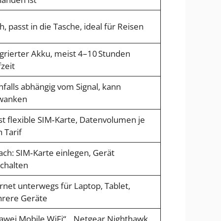
, passt in die Tasche, ideal für Reisen
grierter Akku, meist 4–10 Stunden
zeit
falls abhängig vom Signal, kann
wanken
t flexible SIM‑Karte, Datenvolumen je
 Tarif
ach: SIM‑Karte einlegen, Gerät
chalten
rnet unterwegs für Laptop, Tablet,
rere Geräte
awei Mobile WiFi“, „Netgear Nighthawk