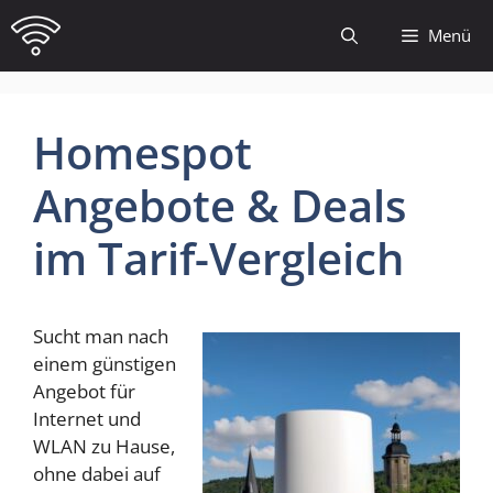
Zum
Menü
Inhalt
springen
Homespot
Angebote & Deals
im Tarif-Vergleich
Sucht man nach
einem günstigen
Angebot für
Internet und
WLAN zu Hause,
ohne dabei auf