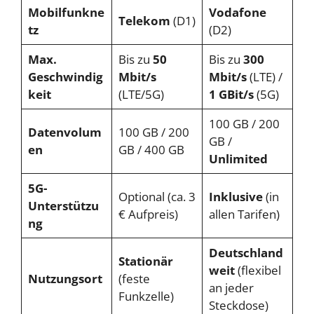
Mobilfunkne
Vodafone
Telekom
(D1)
tz
(D2)
Max.
Bis zu
50
Bis zu
300
Geschwindig
Mbit/s
Mbit/s
(LTE) /
keit
(LTE/5G)
1 GBit/s
(5G)
100 GB / 200
Datenvolum
100 GB / 200
GB /
en
GB / 400 GB
Unlimited
5G-
Optional (ca. 3
Inklusive
(in
Unterstützu
€ Aufpreis)
allen Tarifen)
ng
Deutschland
Stationär
weit
(flexibel
Nutzungsort
(feste
an jeder
Funkzelle)
Steckdose)