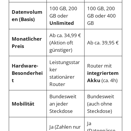
100 GB, 200
100 GB, 200
Datenvolum
GB oder
GB oder 400
en (Basis)
Unlimited
GB
Ab ca. 34,99 €
Monatlicher
(Aktion oft
Ab ca. 39,95 €
Preis
günstiger)
Leistungsstar
Hardware-
Router mit
ker
Besonderhei
integriertem
stationärer
t
Akku
(ca. 4h)
Router
Bundesweit
Bundesweit
Mobilität
an jeder
(auch ohne
Steckdose
Steckdose)
Ja
Ja (Zahlen nur
(Datenpässe