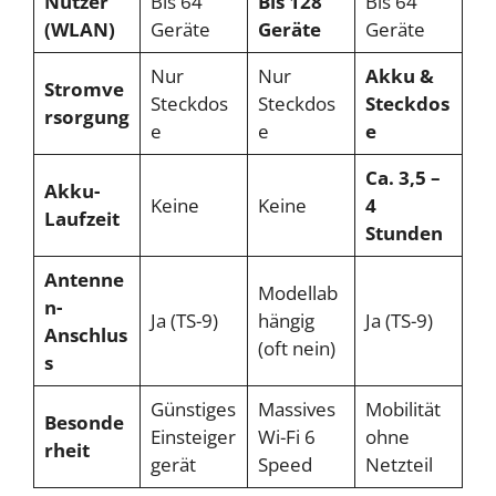
Nutzer
Bis 64
Bis 128
Bis 64
(WLAN)
Geräte
Geräte
Geräte
Nur
Nur
Akku &
Stromve
Steckdos
Steckdos
Steckdos
rsorgung
e
e
e
Ca. 3,5 –
Akku-
Keine
Keine
4
Laufzeit
Stunden
Antenne
Modellab
n-
Ja (TS-9)
hängig
Ja (TS-9)
Anschlus
(oft nein)
s
Günstiges
Massives
Mobilität
Besonde
Einsteiger
Wi-Fi 6
ohne
rheit
gerät
Speed
Netzteil