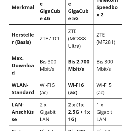
e
e
Merkmal
Speedbo
GigaCub
GigaCub
x 2
e 4G
e 5G
ZTE
Herstelle
ZTE
ZTE / TCL
(MC888
r (Basis)
(MF281)
Ultra)
Max.
Bis 300
Bis 2.700
Bis 300
Downloa
Mbit/s
Mbit/s
Mbit/s
d
WLAN-
Wi-Fi 5
Wi-Fi 6
Wi-Fi 5
Standard
(ac)
(ax)
(ac)
LAN-
2 x
2 x (1x
1 x
Anschlüs
Gigabit
2.5G + 1x
Gigabit
se
LAN
1G)
LAN