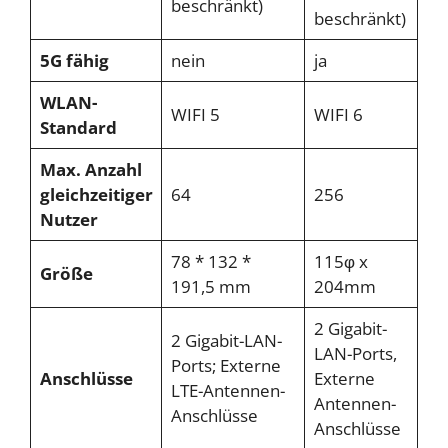
beschränkt)
beschränkt)
5G fähig
nein
ja
WLAN-
WIFI 5
WIFI 6
Standard
Max. Anzahl
gleichzeitiger
64
256
Nutzer
78 * 132 *
115φ x
Größe
191,5 mm
204mm
2 Gigabit-
2 Gigabit-LAN-
LAN-Ports,
Ports; Externe
Anschlüsse
Externe
LTE-Antennen-
Antennen-
Anschlüsse
Anschlüsse