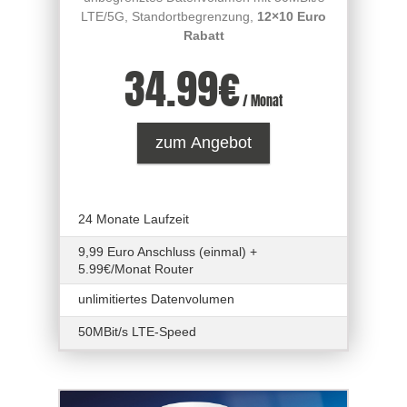
LTE/5G, Standortbegrenzung,
12×10 Euro
Rabatt
34.99
€
/ Monat
zum Angebot
24 Monate Laufzeit
9,99 Euro Anschluss (einmal) +
5.99€/Monat Router
unlimitiertes Datenvolumen
50MBit/s LTE-Speed