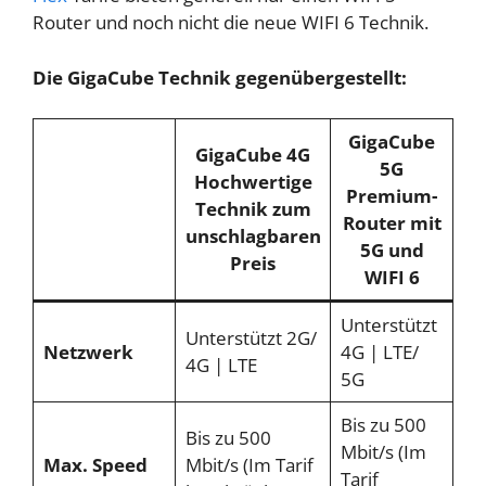
Router und noch nicht die neue WIFI 6 Technik.
Die GigaCube Technik gegenübergestellt:
GigaCube
GigaCube 4G
5G
Hochwertige
Premium-
Technik zum
Router mit
unschlagbaren
5G und
Preis
WIFI 6
Unterstützt
Unterstützt 2G/
Netzwerk
4G | LTE/
4G | LTE
5G
Bis zu 500
Bis zu 500
Mbit/s (Im
Max. Speed
Mbit/s (Im Tarif
Tarif