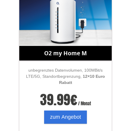
O2 my Home M
unbegrenztes Datenvolumen, 100MBit/s
LTE/5G, Standortbegrenzung,
12×10 Euro
Rabatt
39.99
€
/ Monat
zum Angebot