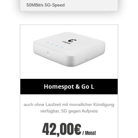
50MBit/s 5G-Speed
Homespot & Go L
auch ohne Laufzeit mit monatlicher Kündigung
verfügbar, 5G gegen Aufpreis
42,00
€
/ Monat