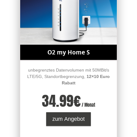
O2 my Home S
unbegrenztes Datenvolumen mit 50MBit/s
LTE/5G, Standortbegrenzung,
12×10 Euro
Rabatt
34.99
€
/ Monat
zum Angebot