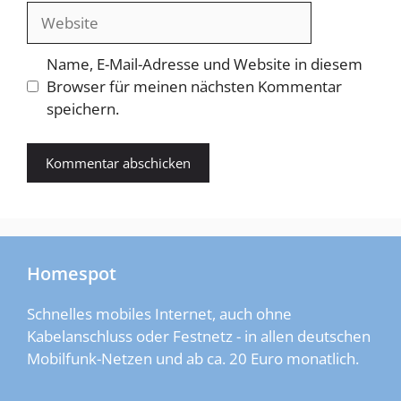
Adresse
Website
Name, E-Mail-Adresse und Website in diesem
Browser für meinen nächsten Kommentar
speichern.
Homespot
Schnelles mobiles Internet, auch ohne
Kabelanschluss oder Festnetz - in allen deutschen
Mobilfunk-Netzen und ab ca. 20 Euro monatlich.