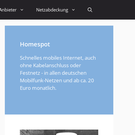
Anbieter
Netzabdeckung
Homespot
Schnelles mobiles Internet, auch
ohne Kabelanschluss oder
Festnetz - in allen deutschen
Mobilfunk-Netzen und ab ca. 20
Euro monatlich.