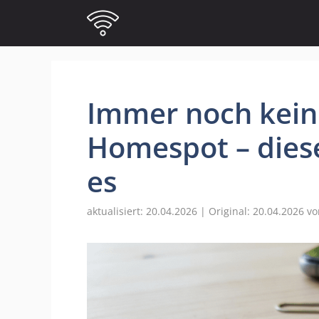
Zum
Inhalt
springen
Immer noch kein
Homespot – diese
es
20.04.2026
20.04.2026
v