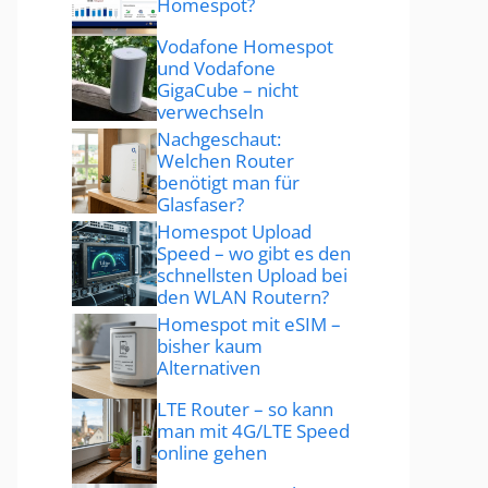
Homespot?
Vodafone Homespot
und Vodafone
GigaCube – nicht
verwechseln
Nachgeschaut:
Welchen Router
benötigt man für
Glasfaser?
Homespot Upload
Speed – wo gibt es den
schnellsten Upload bei
den WLAN Routern?
Homespot mit eSIM –
bisher kaum
Alternativen
LTE Router – so kann
man mit 4G/LTE Speed
online gehen