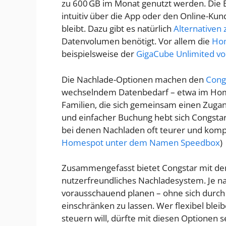
zu 600 GB im Monat genutzt werden. Die 
intuitiv über die App oder den Online-Kun
bleibt. Dazu gibt es natürlich
Alternativen 
Datenvolumen benötigt. Vor allem die
Hom
beispielsweise der
GigaCube Unlimited v
Die Nachlade-Optionen machen den
Cong
wechselndem Datenbedarf – etwa im Home
Familien, die sich gemeinsam einen Zugang
und einfacher Buchung hebt sich Congstar 
bei denen Nachladen oft teurer und kompli
Homespot unter dem Namen Speedbox
)
Zusammengefasst bietet Congstar mit de
nutzerfreundliches Nachladesystem. Je n
vorausschauend planen – ohne sich durch
einschränken zu lassen. Wer flexibel bl
steuern will, dürfte mit diesen Optionen s