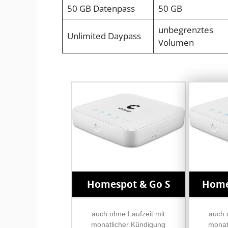
50 GB Datenpass
50 GB
unbegrenztes
Unlimited Daypass
Volumen
Homespot & Go S
Home
auch ohne Laufzeit mit
auch 
monatlicher Kündigung
monat