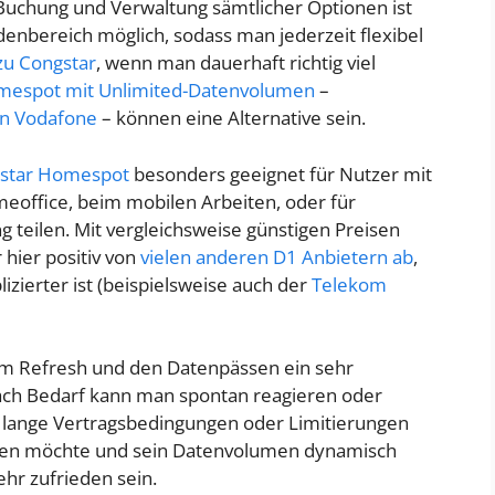
Buchung und Verwaltung sämtlicher Optionen ist
denbereich möglich, sodass man jederzeit flexibel
zu Congstar
, wenn man dauerhaft richtig viel
espot mit Unlimited-Datenvolumen
–
on Vodafone
– können eine Alternative sein.
star Homespot
besonders geeignet für Nutzer mit
office, beim mobilen Arbeiten, oder für
 teilen. Mit vergleichsweise günstigen Preisen
hier positiv von
vielen anderen D1 Anbietern ab
,
zierter ist (beispielsweise auch der
Telekom
m Refresh und den Datenpässen ein sehr
ach Bedarf kann man spontan reagieren oder
 lange Vertragsbedingungen oder Limitierungen
eiben möchte und sein Datenvolumen dynamisch
ehr zufrieden sein.