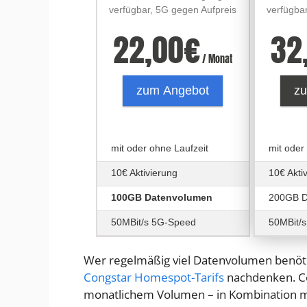
verfügbar, 5G gegen Aufpreis
verfügba
22,00
€
32
/ Monat
zum Angebot
z
mit oder ohne Laufzeit
mit oder
10€ Aktivierung
10€ Akti
100GB Datenvolumen
200GB D
50MBit/s 5G-Speed
50MBit/
Wer regelmäßig viel Datenvolumen benöt
Congstar Homespot-Tarifs
nachdenken. Con
monatlichem Volumen – in Kombination mi