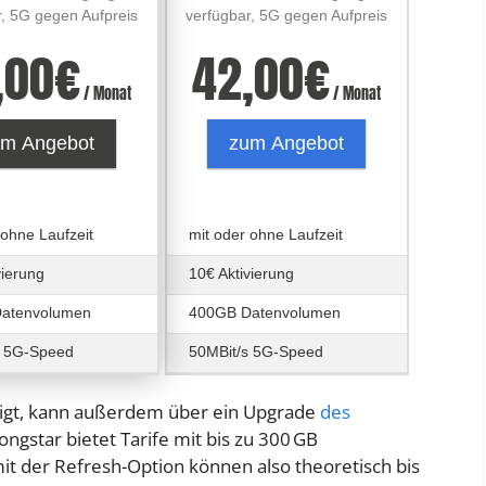
r, 5G gegen Aufpreis
verfügbar, 5G gegen Aufpreis
,00
€
42,00
€
/ Monat
/ Monat
um Angebot
zum Angebot
 ohne Laufzeit
mit oder ohne Laufzeit
vierung
10€ Aktivierung
atenvolumen
400GB Datenvolumen
s 5G-Speed
50MBit/s 5G-Speed
igt, kann außerdem über ein Upgrade
des
gstar bietet Tarife mit bis zu 300 GB
t der Refresh-Option können also theoretisch bis