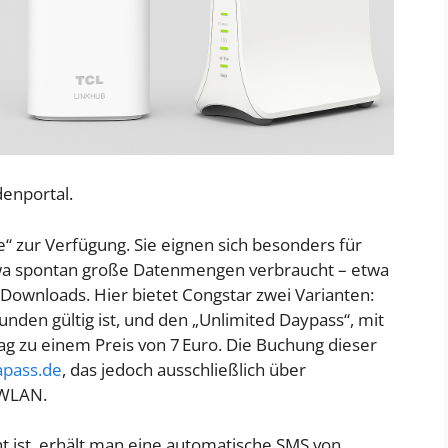
enportal.
“ zur Verfügung. Sie eignen sich besonders für
twa spontan große Datenmengen verbraucht – etwa
ownloads. Hier bietet Congstar zwei Varianten:
unden gültig ist, und den „Unlimited Daypass“, mit
 zu einem Preis von 7 Euro. Die Buchung dieser
apass.de
, das jedoch ausschließlich über
 WLAN.
 ist, erhält man eine automatische SMS von