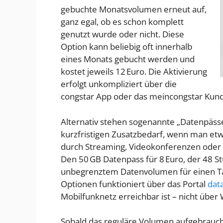
gebuchte Monatsvolumen erneut auf,
ganz egal, ob es schon komplett
genutzt wurde oder nicht. Diese
Option kann beliebig oft innerhalb
eines Monats gebucht werden und
kostet jeweils 12 Euro. Die Aktivierung
erfolgt unkompliziert über die
congstar App oder das meincongstar Kund
Alternativ stehen sogenannte „Datenpässe
kurzfristigen Zusatzbedarf, wenn man e
durch Streaming, Videokonferenzen oder D
Den 50 GB Datenpass für 8 Euro, der 48 St
unbegrenztem Datenvolumen für einen Tag
Optionen funktioniert über das Portal
dat
Mobilfunknetz erreichbar ist – nicht über
Sobald das reguläre Volumen aufgebraucht