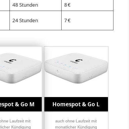
48 Stunden
8 €
24 Stunden
7 €
spot & Go M
Homespot & Go L
ohne Laufzeit mit
auch ohne Laufzeit mit
licher Kündigung
monatlicher Kündigung