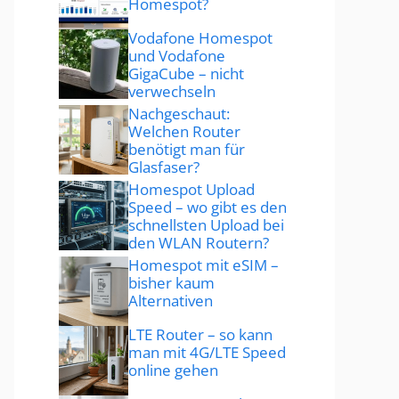
Homespot?
Vodafone Homespot
und Vodafone
GigaCube – nicht
verwechseln
Nachgeschaut:
Welchen Router
benötigt man für
Glasfaser?
Homespot Upload
Speed – wo gibt es den
schnellsten Upload bei
den WLAN Routern?
Homespot mit eSIM –
bisher kaum
Alternativen
LTE Router – so kann
man mit 4G/LTE Speed
online gehen