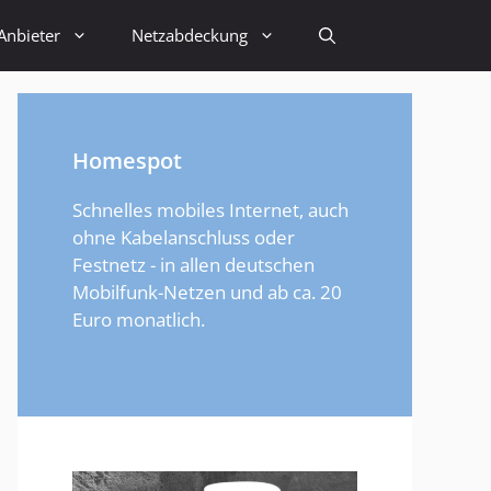
Anbieter
Netzabdeckung
Homespot
Schnelles mobiles Internet, auch
ohne Kabelanschluss oder
Festnetz - in allen deutschen
Mobilfunk-Netzen und ab ca. 20
Euro monatlich.