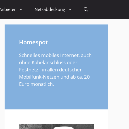
Anbieter
Netzabdeckung
Homespot
Schnelles mobiles Internet, auch
ohne Kabelanschluss oder
Festnetz - in allen deutschen
Mobilfunk-Netzen und ab ca. 20
Euro monatlich.