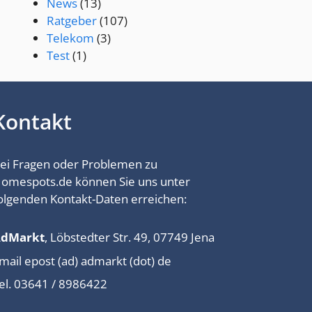
News
(13)
Ratgeber
(107)
Telekom
(3)
Test
(1)
Kontakt
ei Fragen oder Problemen zu
omespots.de können Sie uns unter
olgenden Kontakt-Daten erreichen:
AdMarkt
, Löbstedter Str. 49, 07749 Jena
mail epost (ad) admarkt (dot) de
el. 03641 / 8986422