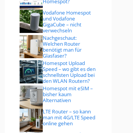
Homespot?
Vodafone Homespot
und Vodafone
GigaCube – nicht
verwechseln
Nachgeschaut:
Welchen Router
benötigt man für
Glasfaser?
Homespot Upload
Speed – wo gibt es den
schnellsten Upload bei
den WLAN Routern?
Homespot mit eSIM –
bisher kaum
Alternativen
LTE Router – so kann
man mit 4G/LTE Speed
online gehen