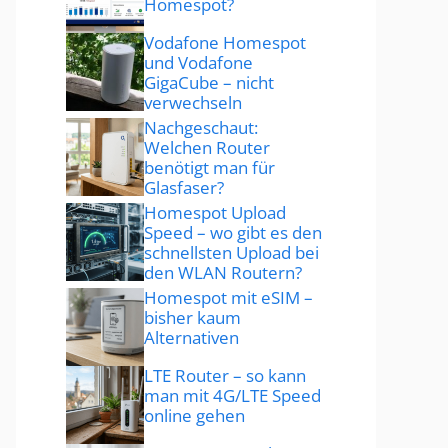
Homespot?
Vodafone Homespot
und Vodafone
GigaCube – nicht
verwechseln
Nachgeschaut:
Welchen Router
benötigt man für
Glasfaser?
Homespot Upload
Speed – wo gibt es den
schnellsten Upload bei
den WLAN Routern?
Homespot mit eSIM –
bisher kaum
Alternativen
LTE Router – so kann
man mit 4G/LTE Speed
online gehen