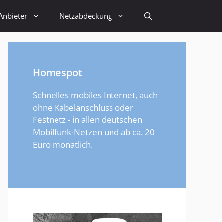
Anbieter
Netzabdeckung
Homespot
Schnelles mobiles Internet, auch
ohne Kabelanschluss oder
Festnetz - in allen deutschen
Mobilfunk-Netzen und ab ca. 20
Euro monatlich.