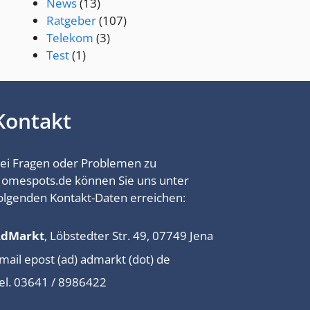
News
(13)
Ratgeber
(107)
Telekom
(3)
Test
(1)
Kontakt
ei Fragen oder Problemen zu
omespots.de können Sie uns unter
olgenden Kontakt-Daten erreichen:
AdMarkt
, Löbstedter Str. 49, 07749 Jena
mail epost (ad) admarkt (dot) de
el. 03641 / 8986422