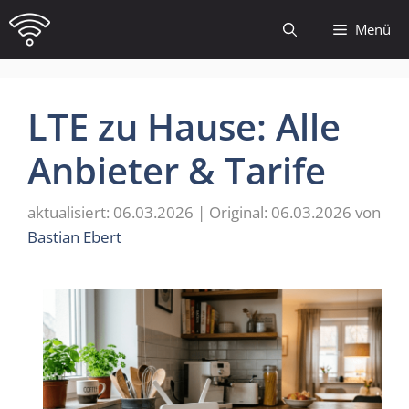
Zum
Menü
Inhalt
springen
LTE zu Hause: Alle
Anbieter & Tarife
06.03.2026
06.03.2026
von
Bastian Ebert