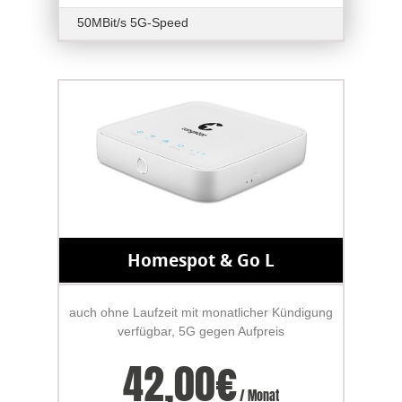
50MBit/s 5G-Speed
Homespot & Go L
auch ohne Laufzeit mit monatlicher Kündigung
verfügbar, 5G gegen Aufpreis
42,00
€
/ Monat