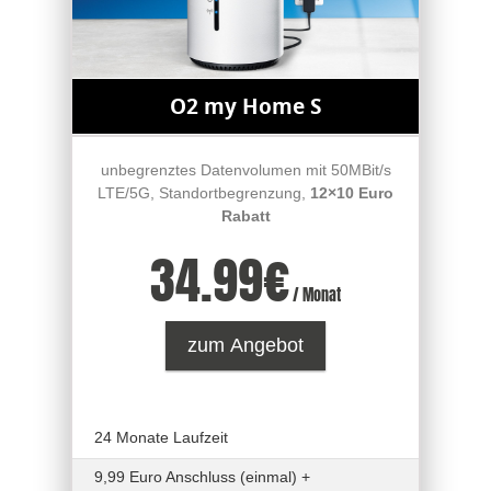
O2 my Home S
unbegrenztes Datenvolumen mit 50MBit/s
LTE/5G, Standortbegrenzung,
12×10 Euro
Rabatt
34.99
€
/ Monat
zum Angebot
24 Monate Laufzeit
9,99 Euro Anschluss (einmal) +