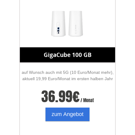
GigaCube 100 GB
auf Wunsch auch mit 5G (10 Euro/Monat mehr),
aktuell 19,99 Euro/Monat im ersten halben Jahr
36.99
€
/ Monat
zum Angebot