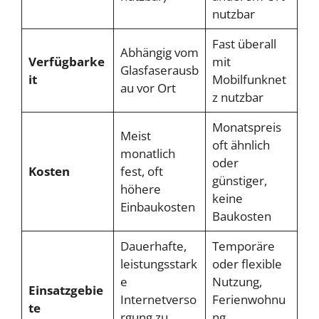
nutzbar
Fast überall
Abhängig vom
Verfügbarke
mit
Glasfaserausb
it
Mobilfunknet
au vor Ort
z nutzbar
Monatspreis
Meist
oft ähnlich
monatlich
oder
Kosten
fest, oft
günstiger,
höhere
keine
Einbaukosten
Baukosten
Dauerhafte,
Temporäre
leistungsstark
oder flexible
e
Nutzung,
Einsatzgebie
Internetverso
Ferienwohnu
te
rgung zu
ng,