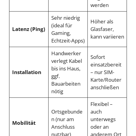
werden
Sehr niedrig
Höher als
(ideal für
Latenz (Ping)
Glasfaser,
Gaming,
kann variieren
Echtzeit-Apps)
Handwerker
Sofort
verlegt Kabel
einsatzbereit
bis ins Haus,
Installation
– nur SIM-
ggf.
Karte/Router
Bauarbeiten
anschließen
nötig
Flexibel –
Ortsgebunde
auch
n (nur am
unterwegs
Mobilität
Anschluss
oder an
nutzbar)
anderem Ort