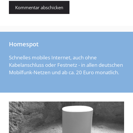
Homespot
Schnelles mobiles Internet, auch ohne
Kabelanschluss oder Festnetz - in allen deutschen
Mobilfunk-Netzen und ab ca. 20 Euro monatlich.