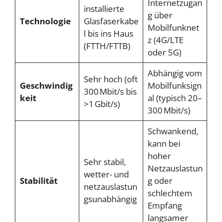
Internetzugan
installierte
g über
Technologie
Glasfaserkabe
Mobilfunknet
l bis ins Haus
z (4G/LTE
(FTTH/FTTB)
oder 5G)
Abhängig vom
Sehr hoch (oft
Geschwindig
Mobilfunksign
300 Mbit/s bis
keit
al (typisch 20–
>1 Gbit/s)
300 Mbit/s)
Schwankend,
kann bei
hoher
Sehr stabil,
Netzauslastun
wetter- und
Stabilität
g oder
netzauslastun
schlechtem
gsunabhängig
Empfang
langsamer