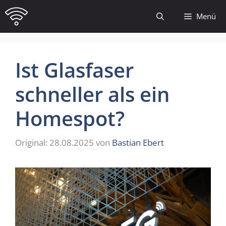
Zum
Menü
Inhalt
springen
Ist Glasfaser
schneller als ein
Homespot?
28.08.2025
von
Bastian Ebert