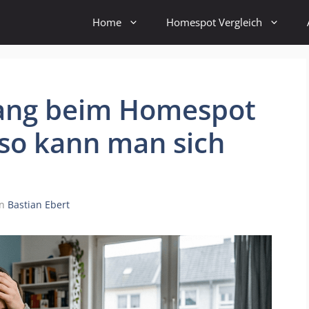
Home
Homespot Vergleich
fang beim Homespot
so kann man sich
on
Bastian Ebert