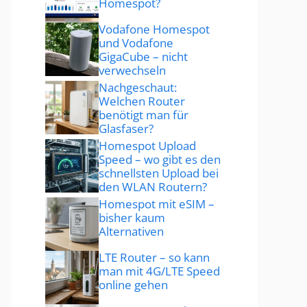
Homespot?
Vodafone Homespot
und Vodafone
GigaCube – nicht
verwechseln
Nachgeschaut:
Welchen Router
benötigt man für
Glasfaser?
Homespot Upload
Speed – wo gibt es den
schnellsten Upload bei
den WLAN Routern?
Homespot mit eSIM –
bisher kaum
Alternativen
LTE Router – so kann
man mit 4G/LTE Speed
online gehen