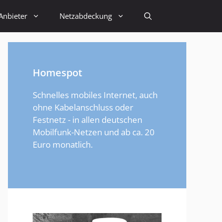
Anbieter
Netzabdeckung
Homespot
Schnelles mobiles Internet, auch
ohne Kabelanschluss oder
Festnetz - in allen deutschen
Mobilfunk-Netzen und ab ca. 20
Euro monatlich.