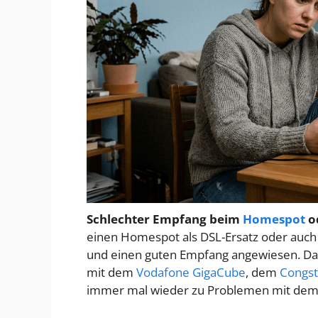
Schlechter Empfang beim
Homespot
od
einen Homespot als DSL-Ersatz oder auc
und einen guten Empfang angewiesen. Das i
mit dem
Vodafone GigaCube
, dem
Congs
immer mal wieder zu Problemen mit de