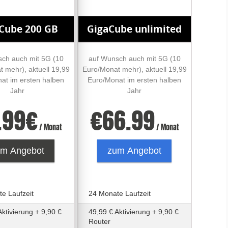
Cube 200 GB
GigaCube unlimited
ch auch mit 5G (10
auf Wunsch auch mit 5G (10
 mehr), aktuell 19,99
Euro/Monat mehr), aktuell 19,99
at im ersten halben
Euro/Monat im ersten halben
Jahr
Jahr
.99
€
€
66.99
/ Monat
/ Monat
um Angebot
zum Angebot
e Laufzeit
24 Monate Laufzeit
Aktivierung + 9,90 €
49,99 € Aktivierung + 9,90 €
Router