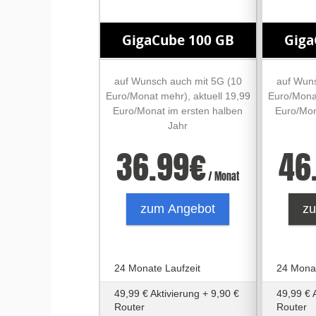
GigaCube 100 GB
Giga
auf Wunsch auch mit 5G (10
auf Wuns
Euro/Monat mehr), aktuell 19,99
Euro/Monat
Euro/Monat im ersten halben
Euro/Mon
Jahr
36.99
€
46
/ Monat
zum Angebot
z
24 Monate Laufzeit
24 Monat
49,99 € Aktivierung + 9,90 €
49,99 € 
Router
Router