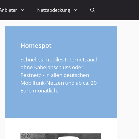
Anbieter
Netzabdeckung
Homespot
Schnelles mobiles Internet, auch
ohne Kabelanschluss oder
Festnetz - in allen deutschen
Mobilfunk-Netzen und ab ca. 20
Euro monatlich.