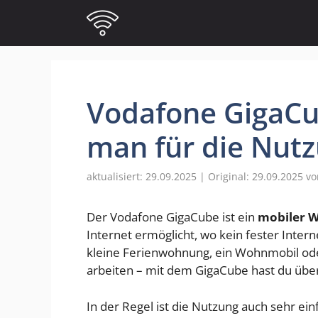
Zum
Inhalt
springen
Vodafone GigaCu
man für die Nut
29.09.2025
29.09.2025
v
Der Vodafone GigaCube ist ein
mobiler 
Internet ermöglicht, wo kein fester Interne
kleine Ferienwohnung, ein Wohnmobil ode
arbeiten – mit dem GigaCube hast du über
In der Regel ist die Nutzung auch sehr ei