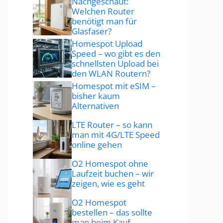
Nachgeschaut:
Welchen Router
benötigt man für
Glasfaser?
Homespot Upload
Speed – wo gibt es den
schnellsten Upload bei
den WLAN Routern?
Homespot mit eSIM –
bisher kaum
Alternativen
LTE Router – so kann
man mit 4G/LTE Speed
online gehen
O2 Homespot ohne
Laufzeit buchen – wir
zeigen, wie es geht
O2 Homespot
bestellen – das sollte
man beim Kauf