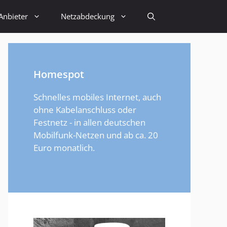
Anbieter
Netzabdeckung
Homespot
Schnelles mobiles Internet, auch
ohne Kabelanschluss oder
Festnetz - in allen deutschen
Mobilfunk-Netzen und ab ca. 20
Euro monatlich.