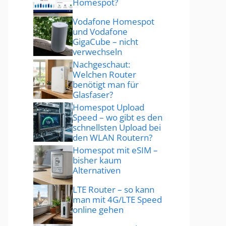
Homespot?
Vodafone Homespot
und Vodafone
GigaCube – nicht
verwechseln
Nachgeschaut:
Welchen Router
benötigt man für
Glasfaser?
Homespot Upload
Speed – wo gibt es den
schnellsten Upload bei
den WLAN Routern?
Homespot mit eSIM –
bisher kaum
Alternativen
LTE Router – so kann
man mit 4G/LTE Speed
online gehen