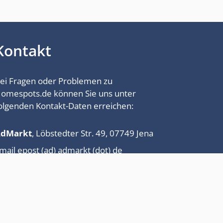
Kontakt
ei Fragen oder Problemen zu
omespots.de können Sie uns unter
olgenden Kontakt-Daten erreichen:
AdMarkt
, Löbstedter Str. 49, 07749 Jena
mail epost (ad) admarkt (dot) de
el. 03641 / 8986422
Impressum
Datenschutz
Über uns