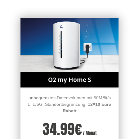
O2 my Home S
unbegrenztes Datenvolumen mit 50MBit/s
LTE/5G, Standortbegrenzung,
12×10 Euro
Rabatt
34.99
€
/ Monat