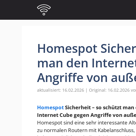
Zum
Inhalt
springen
Homespot Sicherh
man den Interne
Angriffe von auß
16.02.2026
16.02.2026
v
Homespot
Sicherheit – so schützt man
Internet Cube gegen Angriffe von auß
Homespot sind eine sehr interessante Alt
zu normalen Routern mit Kabelanschluss, 