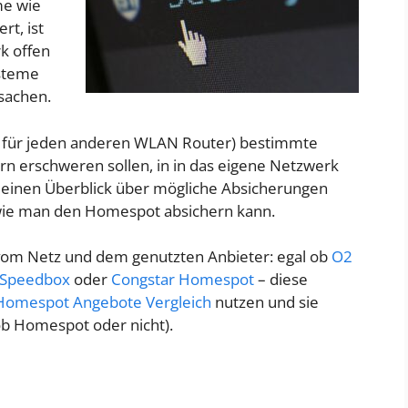
me wie
rt, ist
k offen
ysteme
sachen.
e für jeden anderen WLAN Router) bestimmte
ern erschweren sollen, in in das eigene Netzwerk
r einen Überblick über mögliche Absicherungen
wie man den Homespot absichern kann.
vom Netz und dem genutzten Anbieter: egal ob
O2
 Speedbox
oder
Congstar Homespot
– diese
Homespot Angebote Vergleich
nutzen und sie
ob Homespot oder nicht).