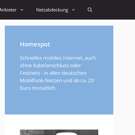
Anbieter
Netzabdeckung
Homespot
Schnelles mobiles Internet, auch
ohne Kabelanschluss oder
Festnetz - in allen deutschen
Mobilfunk-Netzen und ab ca. 20
Euro monatlich.