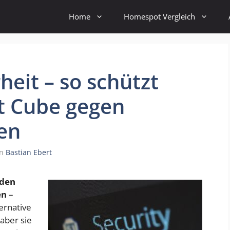
Home
Homespot Vergleich
eit – so schützt
t Cube gegen
en
on
Bastian Ebert
 den
en
–
ernative
aber sie