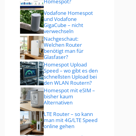
Homespot?
Vodafone Homespot
und Vodafone
GigaCube – nicht
verwechseln
Nachgeschaut:
Welchen Router
benötigt man für
Glasfaser?
Homespot Upload
Speed – wo gibt es den
schnellsten Upload bei
den WLAN Routern?
Homespot mit eSIM –
bisher kaum
Alternativen
LTE Router – so kann
man mit 4G/LTE Speed
online gehen