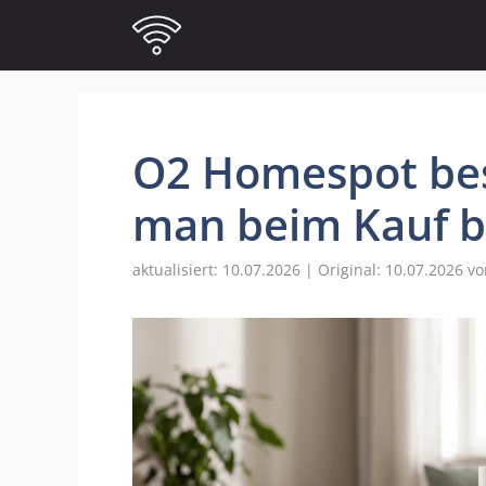
Zum
Inhalt
springen
O2 Homespot best
man beim Kauf 
10.07.2026
10.07.2026
v