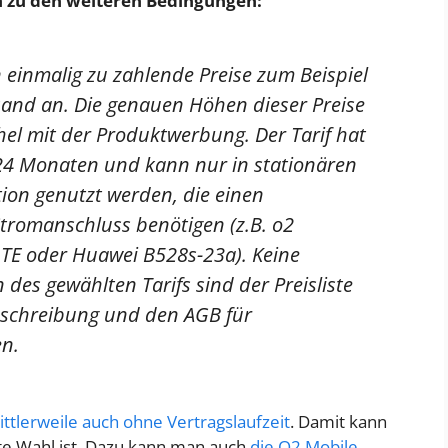
h zu den weiteren Bedingungen:
 einmalig zu zahlende Preise zum Beispiel
sand an. Die genauen Höhen dieser Preise
chel mit der Produktwerbung. Der Tarif hat
 24 Monaten und kann nur in stationären
ion genutzt werden, die einen
romanschluss benötigen (z.B. o2
TE oder Huawei B528s-23a). Keine
n des gewählten Tarifs sind der Preisliste
schreibung und den AGB für
n.
tlerweile auch ohne Vertragslaufzeit
. Damit kann
te Wahl ist. Dazu kann man auch
die O2 Mobile