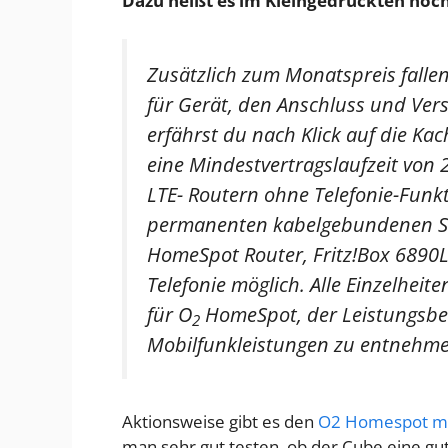
Dazu heißt es im Kleingedruckten noc
Zusätzlich zum Monatspreis fallen
für Gerät, den Anschluss und Ver
erfährst du nach Klick auf die Ka
eine Mindestvertragslaufzeit von
LTE- Routern ohne Telefonie-Funkt
permanenten kabelgebundenen St
HomeSpot Router, Fritz!Box 6890L
Telefonie möglich. Alle Einzelheite
für O
HomeSpot, der Leistungsbe
2
Mobilfunkleistungen zu entnehme
Aktionsweise gibt es den
O2 Homespot mit
man sehr gut testen, ob der Cube eine gu