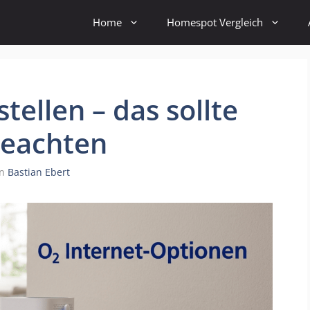
Home
Homespot Vergleich
ellen – das sollte
beachten
on
Bastian Ebert