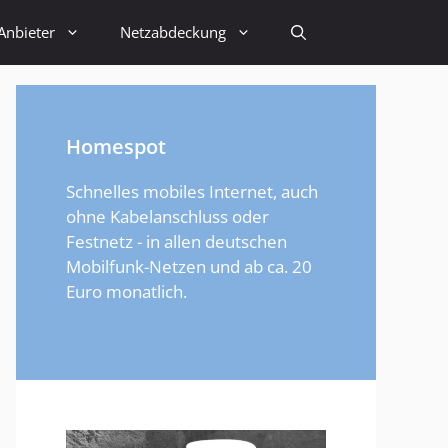
Anbieter
Netzabdeckung
Homespot
Schnelles mobiles Internet, auch
ohne Kabelanschluss oder
Festnetz - in allen deutschen
Mobilfunk-Netzen und ab ca. 20
Euro monatlich.