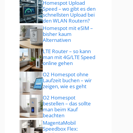
Homespot Upload
Speed – wo gibt es den
schnellsten Upload bei
den WLAN Routern?
Homespot mit eSIM –
bisher kaum
Alternativen
LTE Router – so kann
man mit 4G/LTE Speed
online gehen
O2 Homespot ohne
Laufzeit buchen – wir
zeigen, wie es geht
O2 Homespot
bestellen – das sollte
man beim Kauf
beachten
MagentaMobil
Speedbox Flex: