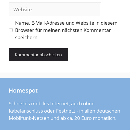
Adresse
Website
Name, E-Mail-Adresse und Website in diesem
Browser für meinen nächsten Kommentar
speichern.
Homespot
Schnelles mobiles Internet, auch ohne
Kabelanschluss oder Festnetz - in allen deutschen
Mobilfunk-Netzen und ab ca. 20 Euro monatlich.