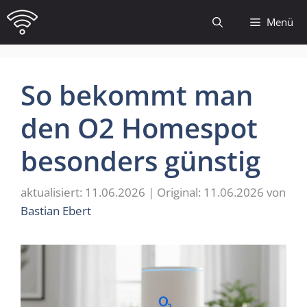
Zum
Menü
Inhalt
springen
So bekommt man
den O2 Homespot
besonders günstig
11.06.2026
11.06.2026
von
Bastian Ebert