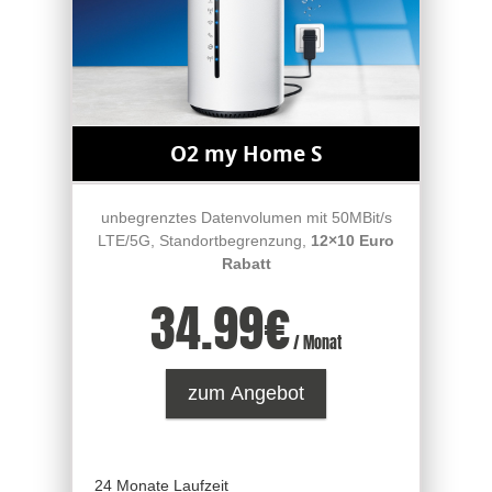
O2 my Home S
unbegrenztes Datenvolumen mit 50MBit/s
LTE/5G, Standortbegrenzung,
12×10 Euro
Rabatt
34.99
€
/ Monat
zum Angebot
24 Monate Laufzeit