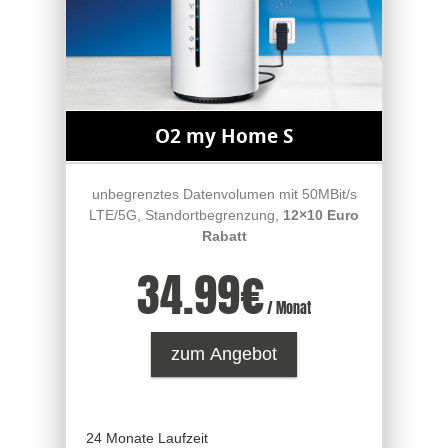
O2 my Home S
unbegrenztes Datenvolumen mit 50MBit/s
LTE/5G, Standortbegrenzung,
12×10 Euro
Rabatt
34.99
€
/ Monat
zum Angebot
24 Monate Laufzeit