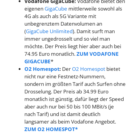
Vodafone GigaCube:
Vodafone bietet den
eigenen
GigaCube
mittlerweile sowohl als
4G als auch als 5G Variante mit
unbegrenztem Datenvolumen an
(
GigaCube Unlimited
). Damit surft man
immer ungedrosselt und so viel man
möchte. Der Preis liegt hier aber auch bei
74.95 Euro monatlich.
ZUM VODAFONE
GIGACUBE
*
O2 Homespot
:
Der
O2 Homespot
bietet
nicht nur eine Festnetz-Nummern,
sondern im größten Tarif auch Surfen ohne
Drosselung. Der Preis ab 34.99 Euro
monatlich ist günstig, dafür liegt der Speed
aber auch nur bei 50 bis 100 MBit/s (je
nach Tarif) und ist damit deutlich
langsamer als beim Vodafone Angebot.
ZUM O2 HOMESPOT*