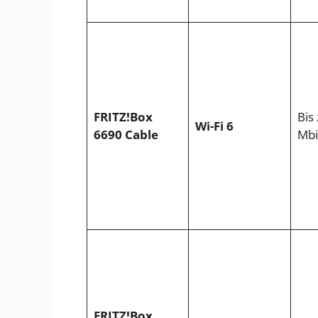
FRITZ!Box
Bis
Wi-Fi 6
6690 Cable
Mbi
FRITZ!Box