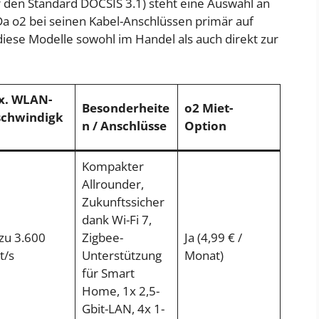
 den Standard DOCSIS 3.1) steht eine Auswahl an
Da o2 bei seinen Kabel-Anschlüssen primär auf
diese Modelle sowohl im Handel als auch direkt zur
x. WLAN-
Besonderheite
o2 Miet-
chwindigk
n / Anschlüsse
Option
Kompakter
Allrounder,
Zukunftssicher
dank Wi-Fi 7,
 zu 3.600
Zigbee-
Ja (4,99 € /
t/s
Unterstützung
Monat)
für Smart
Home, 1x 2,5-
Gbit-LAN, 4x 1-