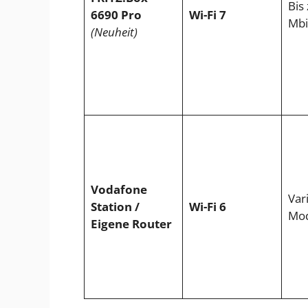
Bis
6690 Pro
Wi-Fi 7
Mbi
(Neuheit)
Vodafone
Vari
Station /
Wi-Fi 6
Mod
Eigene Router