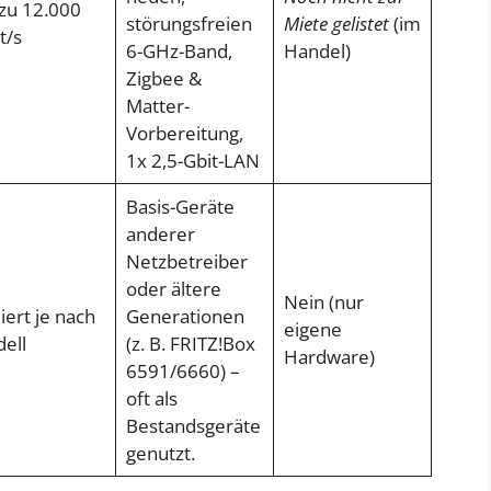
 zu 12.000
störungsfreien
Miete gelistet
(im
t/s
6-GHz-Band,
Handel)
Zigbee &
Matter-
Vorbereitung,
1x 2,5-Gbit-LAN
Basis-Geräte
anderer
Netzbetreiber
oder ältere
Nein (nur
iert je nach
Generationen
eigene
ell
(z. B. FRITZ!Box
Hardware)
6591/6660) –
oft als
Bestandsgeräte
genutzt.