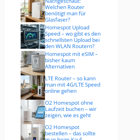
Nachgeschaut:
Welchen Router
benötigt man für
Glasfaser?
Homespot Upload
Speed – wo gibt es den
schnellsten Upload bei
den WLAN Routern?
Homespot mit eSIM –
bisher kaum
Alternativen
LTE Router – so kann
man mit 4G/LTE Speed
online gehen
O2 Homespot ohne
Laufzeit buchen – wir
zeigen, wie es geht
O2 Homespot
bestellen – das sollte
man beim Kauf