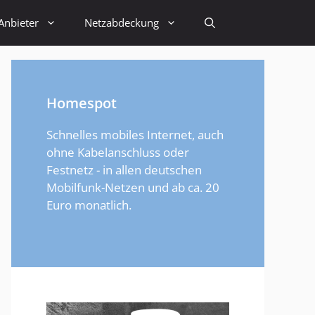
Anbieter
Netzabdeckung
Homespot
Schnelles mobiles Internet, auch
ohne Kabelanschluss oder
Festnetz - in allen deutschen
Mobilfunk-Netzen und ab ca. 20
Euro monatlich.