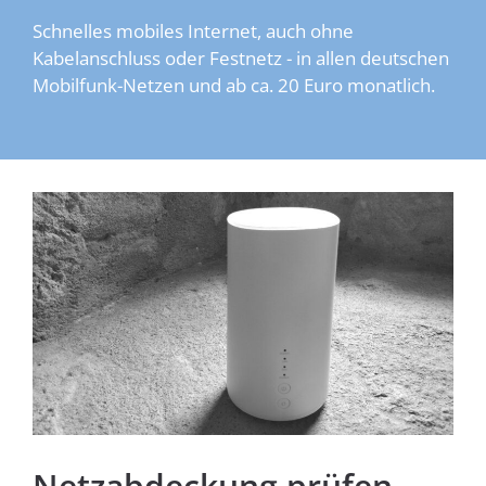
Schnelles mobiles Internet, auch ohne
Kabelanschluss oder Festnetz - in allen deutschen
Mobilfunk-Netzen und ab ca. 20 Euro monatlich.
Homespot
Netzabdeckung prüfen