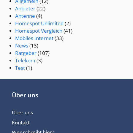
Allgemein
(12)
Anbieter
(22)
Antenne
(4)
Homespot Unlimited
(2)
Homespot Vergleich
(41)
Mobiles Internet
(33)
News
(13)
Ratgeber
(107)
Telekom
(3)
Test
(1)
Über uns
Über uns
Kontakt
Wer schreibt hier?