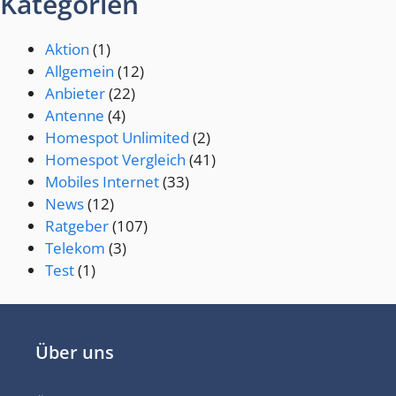
Kategorien
Aktion
(1)
Allgemein
(12)
Anbieter
(22)
Antenne
(4)
Homespot Unlimited
(2)
Homespot Vergleich
(41)
Mobiles Internet
(33)
News
(12)
Ratgeber
(107)
Telekom
(3)
Test
(1)
Über uns