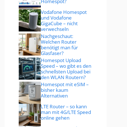
Homespot?
Vodafone Homespot
und Vodafone
GigaCube – nicht
verwechseln
Nachgeschaut:
Welchen Router
benötigt man für
Glasfaser?
Homespot Upload
Speed – wo gibt es den
schnellsten Upload bei
den WLAN Routern?
Homespot mit eSIM –
bisher kaum
Alternativen
LTE Router – so kann
man mit 4G/LTE Speed
online gehen