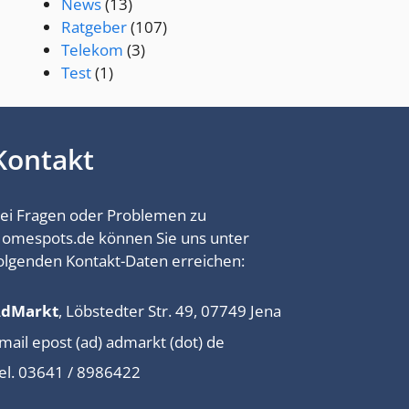
News
(13)
Ratgeber
(107)
Telekom
(3)
Test
(1)
Kontakt
ei Fragen oder Problemen zu
omespots.de können Sie uns unter
olgenden Kontakt-Daten erreichen:
AdMarkt
, Löbstedter Str. 49, 07749 Jena
mail epost (ad) admarkt (dot) de
el. 03641 / 8986422