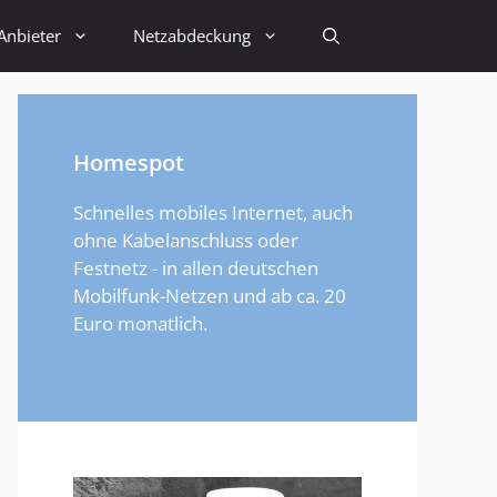
Anbieter
Netzabdeckung
Homespot
Schnelles mobiles Internet, auch
ohne Kabelanschluss oder
Festnetz - in allen deutschen
Mobilfunk-Netzen und ab ca. 20
Euro monatlich.