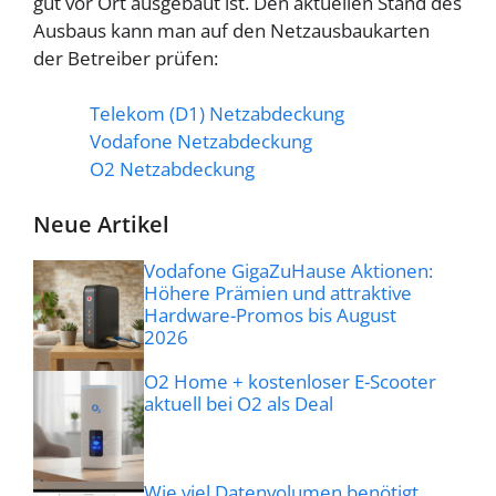
gut vor Ort ausgebaut ist. Den aktuellen Stand des
Ausbaus kann man auf den Netzausbaukarten
der Betreiber prüfen:
Telekom (D1) Netzabdeckung
Vodafone Netzabdeckung
O2 Netzabdeckung
Neue Artikel
Vodafone GigaZuHause Aktionen:
Höhere Prämien und attraktive
Hardware-Promos bis August
2026
O2 Home + kostenloser E-Scooter
aktuell bei O2 als Deal
Wie viel Datenvolumen benötigt