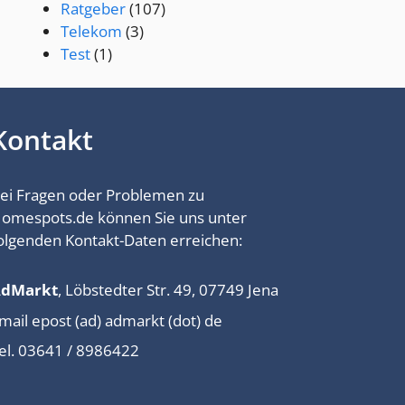
Ratgeber
(107)
Telekom
(3)
Test
(1)
Kontakt
ei Fragen oder Problemen zu
omespots.de können Sie uns unter
olgenden Kontakt-Daten erreichen:
AdMarkt
, Löbstedter Str. 49, 07749 Jena
mail epost (ad) admarkt (dot) de
el. 03641 / 8986422