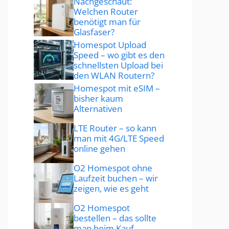
Nachgeschaut:
Welchen Router
benötigt man für
Glasfaser?
Homespot Upload
Speed – wo gibt es den
schnellsten Upload bei
den WLAN Routern?
Homespot mit eSIM –
bisher kaum
Alternativen
LTE Router – so kann
man mit 4G/LTE Speed
online gehen
O2 Homespot ohne
Laufzeit buchen – wir
zeigen, wie es geht
O2 Homespot
bestellen – das sollte
man beim Kauf