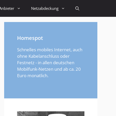
Anbieter
Netzabdeckung
Homespot
Schnelles mobiles Internet, auch
ohne Kabelanschluss oder
Festnetz - in allen deutschen
Mobilfunk-Netzen und ab ca. 20
Euro monatlich.