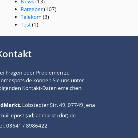
News
(13)
Ratgeber
(107)
Telekom
(3)
Test
(1)
Kontakt
ei Fragen oder Problemen zu
omespots.de können Sie uns unter
olgenden Kontakt-Daten erreichen:
AdMarkt
, Löbstedter Str. 49, 07749 Jena
mail epost (ad) admarkt (dot) de
el. 03641 / 8986422