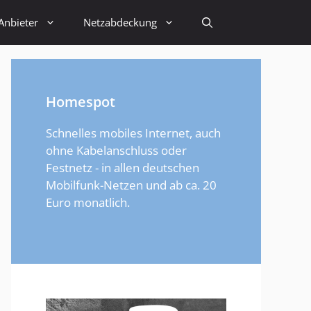
Anbieter
Netzabdeckung
Homespot
Schnelles mobiles Internet, auch
ohne Kabelanschluss oder
Festnetz - in allen deutschen
Mobilfunk-Netzen und ab ca. 20
Euro monatlich.