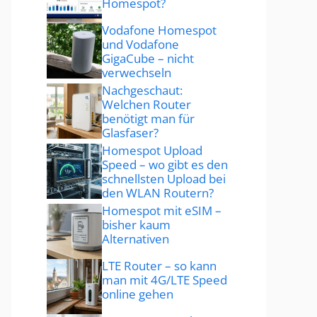
Homespot?
Vodafone Homespot
und Vodafone
GigaCube – nicht
verwechseln
Nachgeschaut:
Welchen Router
benötigt man für
Glasfaser?
Homespot Upload
Speed – wo gibt es den
schnellsten Upload bei
den WLAN Routern?
Homespot mit eSIM –
bisher kaum
Alternativen
LTE Router – so kann
man mit 4G/LTE Speed
online gehen