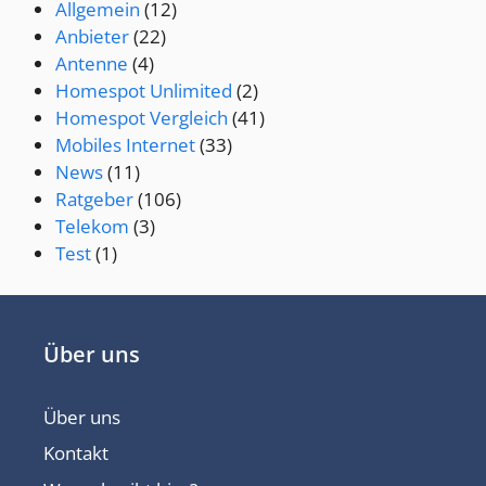
Allgemein
(12)
Anbieter
(22)
Antenne
(4)
Homespot Unlimited
(2)
Homespot Vergleich
(41)
Mobiles Internet
(33)
News
(11)
Ratgeber
(106)
Telekom
(3)
Test
(1)
Über uns
Über uns
Kontakt