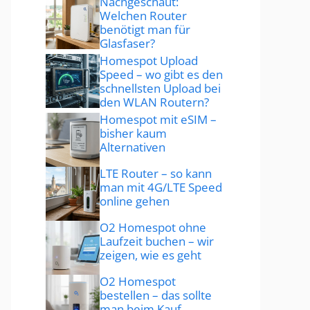
Nachgeschaut:
Welchen Router
benötigt man für
Glasfaser?
Homespot Upload
Speed – wo gibt es den
schnellsten Upload bei
den WLAN Routern?
Homespot mit eSIM –
bisher kaum
Alternativen
LTE Router – so kann
man mit 4G/LTE Speed
online gehen
O2 Homespot ohne
Laufzeit buchen – wir
zeigen, wie es geht
O2 Homespot
bestellen – das sollte
man beim Kauf