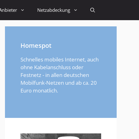
Anbieter
Netzabdeckung
Homespot
Schnelles mobiles Internet, auch
ohne Kabelanschluss oder
Festnetz - in allen deutschen
Mobilfunk-Netzen und ab ca. 20
Euro monatlich.