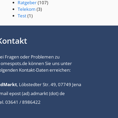
Ratgeber
(107)
Telekom
(3)
Test
(1)
Kontakt
ei Fragen oder Problemen zu
omespots.de können Sie uns unter
olgenden Kontakt-Daten erreichen:
AdMarkt
, Löbstedter Str. 49, 07749 Jena
mail epost (ad) admarkt (dot) de
el. 03641 / 8986422